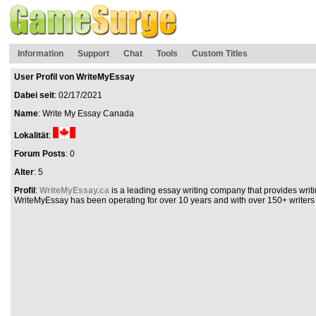
Information
Support
Chat
Tools
Custom Titles
User Profil von WriteMyEssay
Dabei seit
: 02/17/2021
Name
: Write My Essay Canada
Lokalität
:
Forum Posts
: 0
Alter
: 5
Profil
:
WriteMyEssay.ca
is a leading essay writing company that provides writi
WriteMyEssay has been operating for over 10 years and with over 150+ writers w