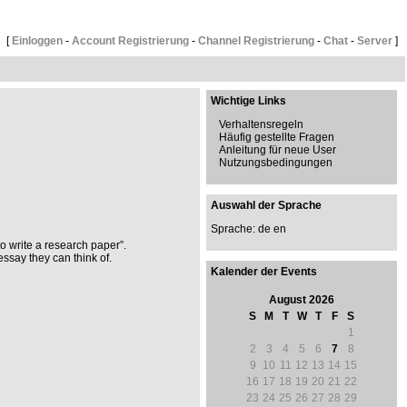
[
Einloggen
-
Account Registrierung
-
Channel Registrierung
-
Chat
-
Server
]
Wichtige Links
Verhaltensregeln
Häufig gestellte Fragen
Anleitung für neue User
Nutzungsbedingungen
Auswahl der Sprache
Sprache: de
en
to write a research paper”.
ssay they can think of.
Kalender der Events
August 2026
S
M
T
W
T
F
S
1
2
3
4
5
6
7
8
9
10
11
12
13
14
15
16
17
18
19
20
21
22
23
24
25
26
27
28
29