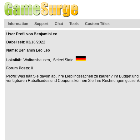
Information
Support
Chat
Tools
Custom Titles
User Profil von BenjaminLeo
Dabei seit
: 03/18/2022
Name
: Benjamin Leo Leo
Lokalität
: Wolfratshausen, -Select State-
Forum Posts
: 0
Profil
: Was hält Sie davon ab, Ihre Lieblingssachen zu kaufen? Ihr Budget u
verfügbaren Rabattcodes und Coupons können Sie Ihre Rechnungen gut senken. W