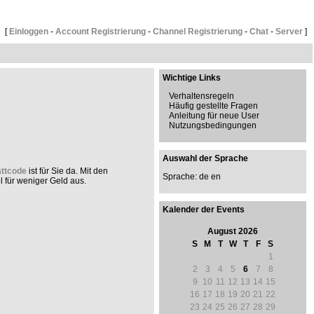
[
Einloggen
-
Account Registrierung
-
Channel Registrierung
-
Chat
-
Server
]
Wichtige Links
Verhaltensregeln
Häufig gestellte Fragen
Anleitung für neue User
Nutzungsbedingungen
Auswahl der Sprache
attcode
ist für Sie da. Mit den
Sprache: de
en
 für weniger Geld aus.
Kalender der Events
August 2026
S
M
T
W
T
F
S
1
2
3
4
5
6
7
8
9
10
11
12
13
14
15
16
17
18
19
20
21
22
23
24
25
26
27
28
29