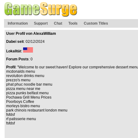
Information
Support
Chat
Tools
Custom Titles
User Profil von AlexaWilliam
Dabei seit
: 02/12/2024
Lokalität
:
Forum Posts
: 0
Profil
: "Welcome to our sweet haven! Explore our comprehensive dessert menu and
mcdonalds menu
revolution drinks menu
prezzo's menu
phat phuc noodle bar menu
pizza menu near me
pizza punks belfast menu
Pochawa Grill Menu Prices
Poorboys Coffee
morleys bistro menu
park chinois restaurant london menu
fsfdsf
rf patisserie menu
fsfdsf