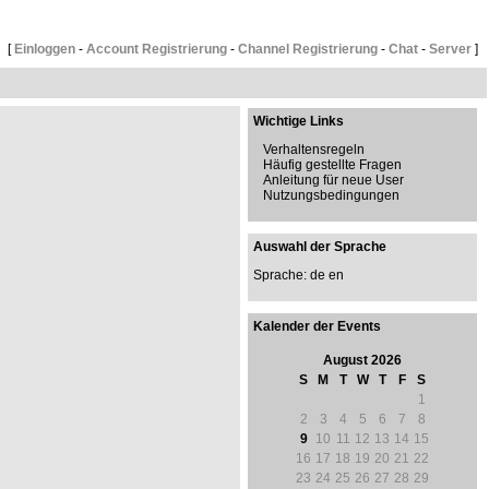
[
Einloggen
-
Account Registrierung
-
Channel Registrierung
-
Chat
-
Server
]
Wichtige Links
Verhaltensregeln
Häufig gestellte Fragen
Anleitung für neue User
Nutzungsbedingungen
Auswahl der Sprache
Sprache: de
en
Kalender der Events
August 2026
S
M
T
W
T
F
S
1
2
3
4
5
6
7
8
9
10
11
12
13
14
15
16
17
18
19
20
21
22
23
24
25
26
27
28
29