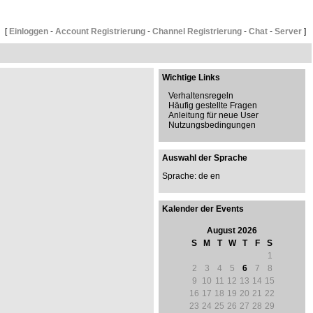
[
Einloggen
-
Account Registrierung
-
Channel Registrierung
-
Chat
-
Server
]
Wichtige Links
Verhaltensregeln
Häufig gestellte Fragen
Anleitung für neue User
Nutzungsbedingungen
Auswahl der Sprache
Sprache: de
en
Kalender der Events
August 2026
S
M
T
W
T
F
S
1
2
3
4
5
6
7
8
9
10
11
12
13
14
15
16
17
18
19
20
21
22
23
24
25
26
27
28
29